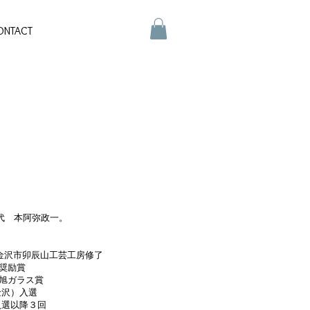
ONTACT
代 本阿弥政一。
6年 金沢市卯辰山工芸工房修了
展奨励賞
展旭ガラス賞
（金沢）入選
展入選以降３回