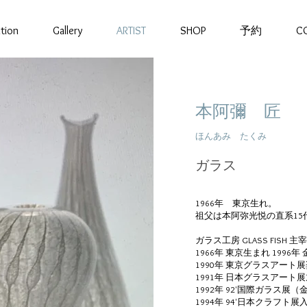
ition
Gallery
ARTIST
SHOP
予約
C
本阿彌 匠
ほんあみ たくみ
ガラス
1966年 東京生れ。
祖父は本阿弥光悦の直系15
ガラス工房 GLASS FISH 主宰
1966年 東京生まれ 199
1990年 東京グラスアート
1991年 日本グラスアート
1992年 92'国際ガラス展
1994年 94'日本クラフト