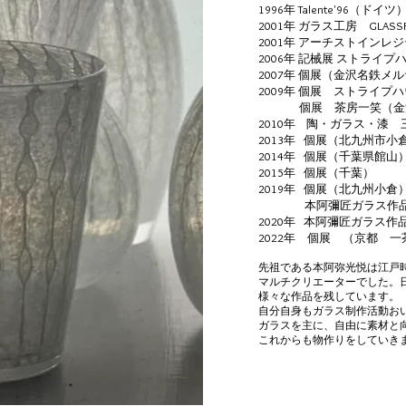
1996年 Talente'96（ドイツ
2001年 ガラス工房 GLASS
2001年 アーチストインレジ
2006年 記械展 ストライ
2007年 個展（金沢名鉄メ
2009年 個展 ストライ
個展 茶房一笑（金
2010年 陶・ガラス・漆 
2013年 個展（北九州市小
2014年 個展（千葉県館山
2015年 個展（千葉）
2019年 個展（北九州小倉
本阿彌匠ガラス作品展
2020年 本阿彌匠ガラス
2022年 個展 （京都 一
先祖である本阿弥光悦は江戸
マルチクリエーターでした。
様々な作品を残しています。
自分自身もガラス制作活動お
ガラスを主に、自由に素材と
これからも物作りをしていき