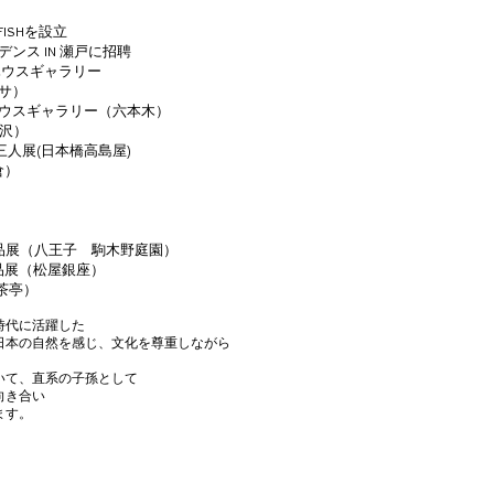
）
FISHを設立
デンス IN 瀬戸に招聘
プハウスギャラリー
ルサ）
プハウスギャラリー（六本木）
沢）
三人展(日本橋高島屋)
倉）
）
）
（八王子 駒木野庭園）
作品展（松屋銀座）
茶亭）
時代に活躍した
日本の自然を感じ、文化を尊重しながら
いて、直系の子孫として
向き合い
ます。