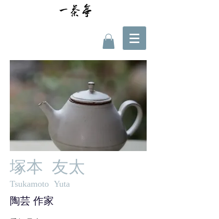
塚
本 友太
Tsukamoto Yuta
陶芸 作家